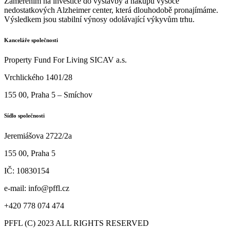
Zaměřením na investice do výstavby a nákupu vysoce
nedostatkových Alzheimer center, která dlouhodobě pronajímáme.
Výsledkem jsou stabilní výnosy odolávající výkyvům trhu.
Kanceláře společnosti
Property Fund For Living SICAV a.s.
Vrchlického 1401/28
155 00, Praha 5 – Smíchov
Sídlo společnosti
Jeremiášova 2722/2a
155 00, Praha 5
IČ: 10830154
e-mail: info@pffl.cz
+420 778 074 474
PFFL (C) 2023 ALL RIGHTS RESERVED