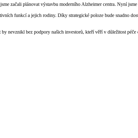
sme začali plánovat výstavbu moderního Alzheimer centra. Nyní jsme ud
vních funkcí a jejich rodiny. Díky strategické poloze bude snadno dost
t by nevznikl bez podpory našich investorů, kteří věří v důležitost péče