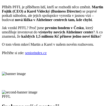
Příběh PFFL je příběhem lidí, kteří se rozhodli něco změnit.
Martin
Fojtík (CEO) a Karel Videcký (Business Director)
se poprvé
potkali náhodou, ale jejich spolupráce vyrostla v jasnou vizi –
budovat
nová lůžka v Alzheimer centrech tam, kde chybí
.
Jak vznikl PFFL? Proč jsme
prvním fondem v Česku
, který
umožňuje investovat do
výstavby nových Alzheimer center
? A co
znamená, že
každých 1,5 milionu Kč přinese jedno nové lůžko
?
O tom všem mluví Martin a Karel v našem novém rozhovoru.
Přečtěte si zde:
seniorindex.cz
PFFL