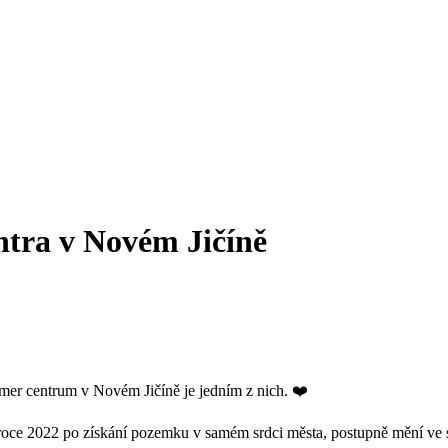
ntra v Novém Jičíně
imer centrum v Novém Jičíně je jedním z nich. ❤️
t v roce 2022 po získání pozemku v samém srdci města, postupně mění v