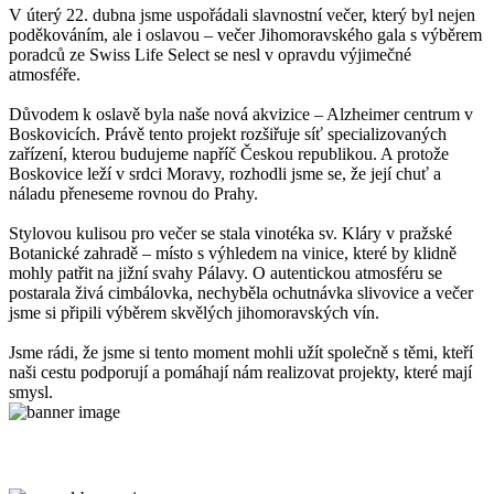
V úterý 22. dubna jsme uspořádali slavnostní večer, který byl nejen
poděkováním, ale i oslavou – večer Jihomoravského gala s výběrem
poradců ze Swiss Life Select se nesl v opravdu výjimečné
atmosféře.
Důvodem k oslavě byla naše nová akvizice – Alzheimer centrum v
Boskovicích. Právě tento projekt rozšiřuje síť specializovaných
zařízení, kterou budujeme napříč Českou republikou. A protože
Boskovice leží v srdci Moravy, rozhodli jsme se, že její chuť a
náladu přeneseme rovnou do Prahy.
Stylovou kulisou pro večer se stala vinotéka sv. Kláry v pražské
Botanické zahradě – místo s výhledem na vinice, které by klidně
mohly patřit na jižní svahy Pálavy. O autentickou atmosféru se
postarala živá cimbálovka, nechyběla ochutnávka slivovice a večer
jsme si připili výběrem skvělých jihomoravských vín.
Jsme rádi, že jsme si tento moment mohli užít společně s těmi, kteří
naši cestu podporují a pomáhají nám realizovat projekty, které mají
smysl.